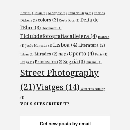
Beirut
(1)
blau
(1)
Budapest
(1)
Camí de Sirga
(1)
Charles
colors
(3)
Delta de
Dickens
(1)
Costa Rica
(1)
l'Ebre
(3)
Document
(1)
Elclubdefotografiacallejera
(4)
Islàndia
Lisboa
(4)
Literatura
(2)
(1)
Jesús Moncada
(1)
Oporto
(4)
Mirades
(2)
Líban
(1)
Nit
(1)
París
(1)
Segrià
(3)
Primavera
(2)
Praga
(1)
Siurana
(1)
Street Photography
(21)
Viatges
(14)
Winter is coming
(1)
VOLS SUBSCRIURE’T?
Get new posts by email