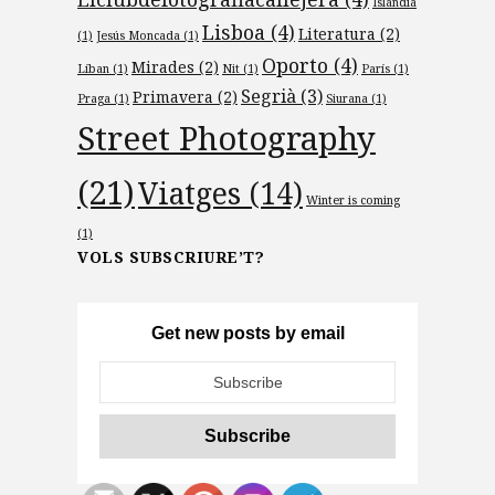
Islàndia
Lisboa
(4)
Literatura
(2)
(1)
Jesús Moncada
(1)
Oporto
(4)
Mirades
(2)
Líban
(1)
Nit
(1)
París
(1)
Segrià
(3)
Primavera
(2)
Praga
(1)
Siurana
(1)
Street Photography
(21)
Viatges
(14)
Winter is coming
(1)
VOLS SUBSCRIURE’T?
Get new posts by email