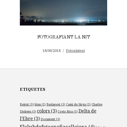
FOTOGRAFIANT LA NIT
18/06/2018
Fotosíntesi
ETIQUETES
Beirut
(1)
blau
(1)
Budapest
(1)
Camí de Sirga
(1)
Charles
colors
(3)
Delta de
Dickens
(1)
Costa Rica
(1)
l'Ebre
(3)
Document
(1)
Elclubdefotografiacallejera
(4)