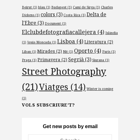
Beirut
(1)
blau
(1)
Budapest
(1)
Camí de Sirga
(1)
Charles
colors
(3)
Delta de
Dickens
(1)
Costa Rica
(1)
l'Ebre
(3)
Document
(1)
Elclubdefotografiacallejera
(4)
Islàndia
Lisboa
(4)
Literatura
(2)
(1)
Jesús Moncada
(1)
Oporto
(4)
Mirades
(2)
Líban
(1)
Nit
(1)
París
(1)
Segrià
(3)
Primavera
(2)
Praga
(1)
Siurana
(1)
Street Photography
(21)
Viatges
(14)
Winter is coming
(1)
VOLS SUBSCRIURE’T?
Get new posts by email