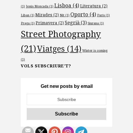
Lisboa
(4)
Literatura
(2)
(1)
Jesús Moncada
(1)
Oporto
(4)
Mirades
(2)
Líban
(1)
Nit
(1)
París
(1)
Segrià
(3)
Primavera
(2)
Praga
(1)
Siurana
(1)
Street Photography
(21)
Viatges
(14)
Winter is coming
(1)
VOLS SUBSCRIURE’T?
Get new posts by email