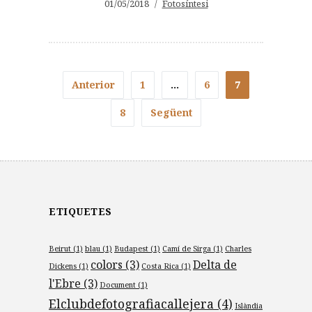
01/05/2018
Fotosíntesi
Anterior
1
…
6
7
8
Següent
ETIQUETES
Beirut
(1)
blau
(1)
Budapest
(1)
Camí de Sirga
(1)
Charles
colors
(3)
Delta de
Dickens
(1)
Costa Rica
(1)
l'Ebre
(3)
Document
(1)
Elclubdefotografiacallejera
(4)
Islàndia